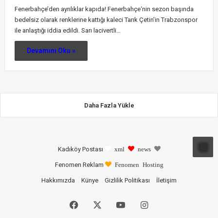
Fenerbahçe’den ayrılıklar kapıda! Fenerbahçe‘nin sezon başında
bedelsiz olarak renklerine kattığı kaleci Tarık Çetin’in Trabzonspor
ile anlaştığı iddia edildi. Sarı lacivertli…
Devamını Oku »
Daha Fazla Yükle
Kadıköy Postası
xml
news
Fenomen Reklam
Fenomen Hosting
Hakkımızda
Künye
Gizlilik Politikası
İletişim
Facebook
X
YouTube
Instagram