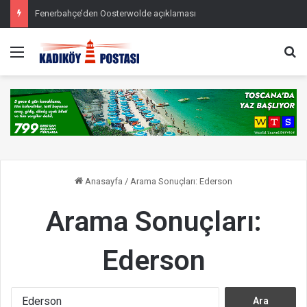
Fenerbahçe’den Oosterwolde açıklaması
Menü
Ar
Anasayfa
/
Arama Sonuçları: Ederson
Arama Sonuçları:
Ederson
A