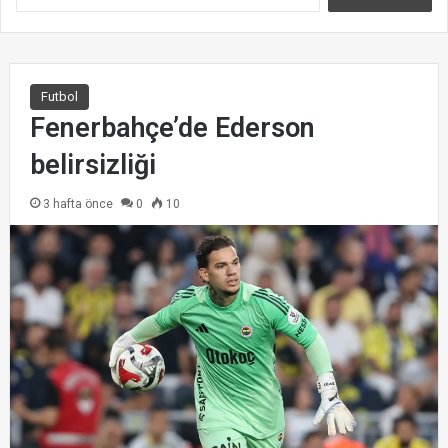
r
a
m
a
:
Futbol
Fenerbahçe’de Ederson
belirsizliği
3 hafta önce
0
10