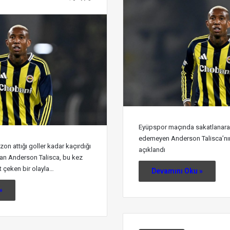
Eyüpspor maçında sakatlanar
edemeyen Anderson Talisca’nı
n attığı goller kadar kaçırdığı
açıklandı
şılan Anderson Talisca, bu kez
t çeken bir olayla…
Devamını Oku »
»