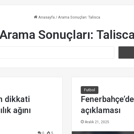
Anasayfa
/
Arama Sonuçları: Talisca
Arama Sonuçları:
Talisc
A
r
a
m
a
:
Futbol
n dikkati
Fenerbahçe’de
ılık ağını
açıklaması
Aralık 21, 2025
0
5