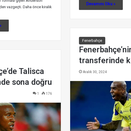
r forması giyen Anderson
Devamını Oku »
nden vazgeçti. Daha önce kiralık
»
Fenerbahçe
Fenerbahçe’nin
transferinde k
e’de Talisca
Aralık 30, 2024
nde sona doğru
1
176