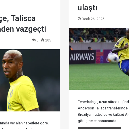
ulaştı
e, Talisca
Ocak 26, 2025
nden vazgeçti
0
205
Fenerbahçe, uzun süredir gün
Anderson Talisca transferinde
Brezilyalı futbolcu ve kulübü Al
görüşmeler sonucunda…
nında yer alan haberlere göre,