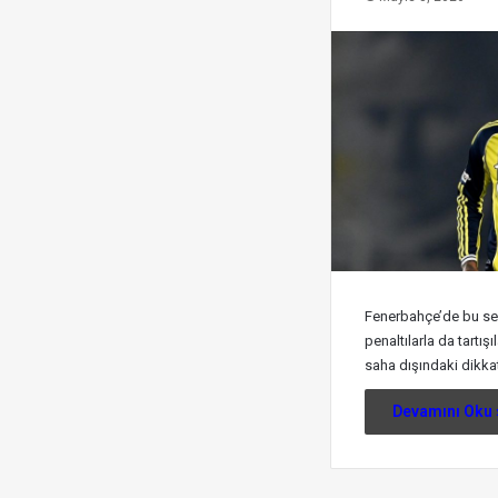
Fenerbahçe’de bu sezo
penaltılarla da tartı
saha dışındaki dikka
Devamını Oku 