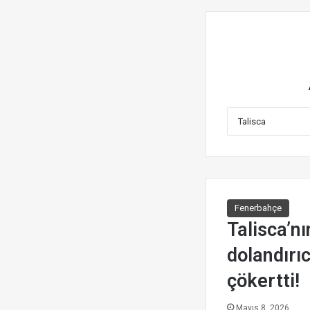
Fenerbahçe
Talisca’nı
dolandırıc
çökertti!
Mayıs 8, 2026