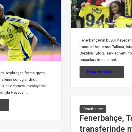
Fenerbahçe’nin büyük heyecanl
transferi Anderson Talisca, İst
Brezilyalı yıldız, sarı-lacivertli 
başarılara imza atmak…
Devamını Oku »
em Beşiktaş’ta forma giyen
nsferini sonuçlandırdı.
 yıllık sözleşmeyi imzalayacak.
şımıyla Heyecan…
»
Fenerbahçe
Fenerbahçe, T
transferinde 