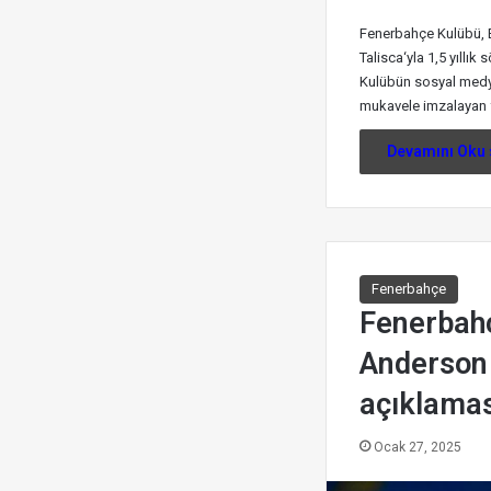
Fenerbahçe Kulübü, B
Talisca‘yla 1,5 yıllık
Kulübün sosyal medy
mukavele imzalayan f
Devamını Oku 
Fenerbahçe
Fenerbah
Anderson 
açıklamas
Ocak 27, 2025