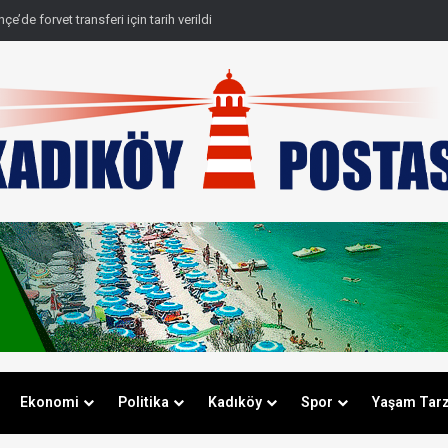
e’de forvet transferi için tarih verildi
Ekonomi
Politika
Kadıköy
Spor
Yaşam Tarz