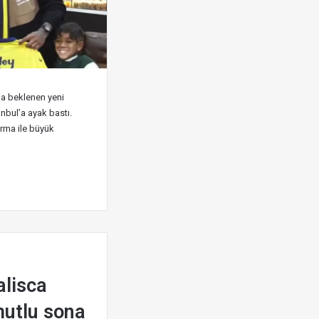
a beklenen yeni
anbul’a ayak bastı.
forma ile büyük
alisca
mutlu sona