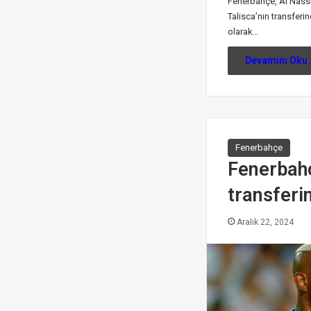
Fenerbahçe, Al Nass
Talisca’nın transferi
olarak…
Devamını Oku 
Fenerbahçe
Fenerbahç
transferi
Aralık 22, 2024