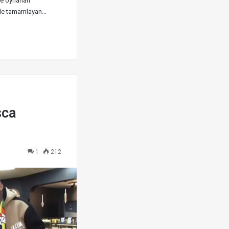
de oynanan
ride tamamlayan…
sca
1
212