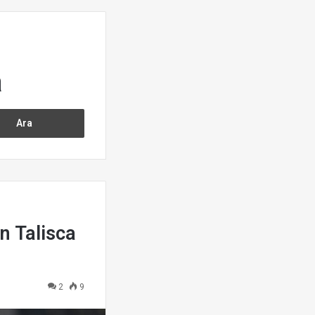
a
n Talisca
2
9