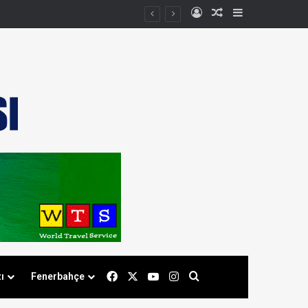
Kayıt Ol
Rastgele Makale
Kenar Bölmes
Facebook
X
YouTube
Instagram
Arama yap ...
ı
Fenerbahçe