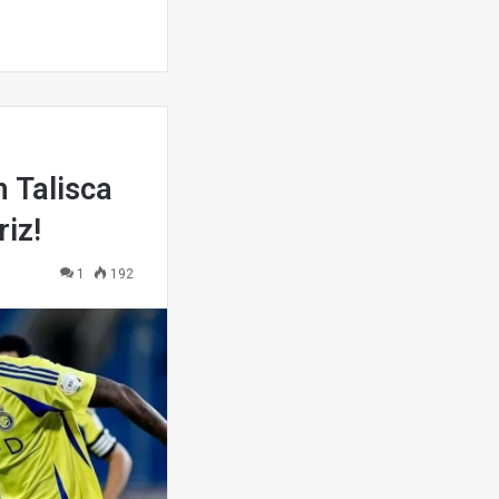
 Talisca
riz!
1
192