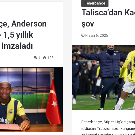
Fenerbahçe
Talisca’dan Ka
çe, Anderson
şov
 1,5 yıllık
Nisan 6, 2025
 imzaladı
1
198
Fenerbahçe, Süper Lig’de şamp
iddiasını Trabzonspor karşısında