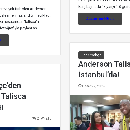
galibiyetle sürdürdü. Kadıköy’
karşılaşmada ilk yarıyı 1-0 ge
rezilyalı futbolcu Anderson
 sözleşme imzalandığını açıkladı.
Devamını Oku »
a hesabından Talisca’nın
otoğrafıyla paylaşılan…
»
Fenerbahçe
Anderson Tali
İstanbul’da!
çe’den
Ocak 27, 2025
Talisca
ı
2
215