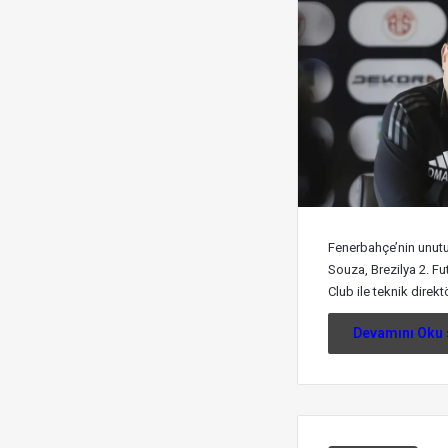
Fenerbahçe’nin unut
Souza, Brezilya 2. Fu
Club ile teknik direk
Devamını Oku 