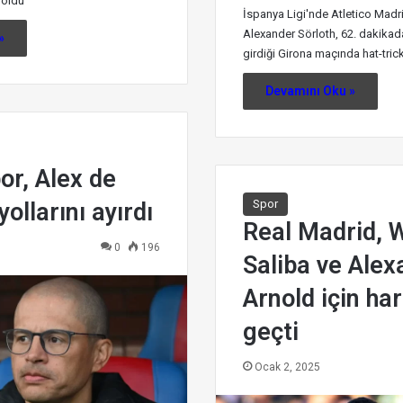
 oldu
İspanya Ligi'nde Atletico Madr
Alexander Sörloth, 62. dakikad
»
girdiği Girona maçında hat-trick
Devamını Oku »
or, Alex de
Spor
yollarını ayırdı
Real Madrid, W
0
196
Saliba ve Alex
Arnold için ha
geçti
Ocak 2, 2025