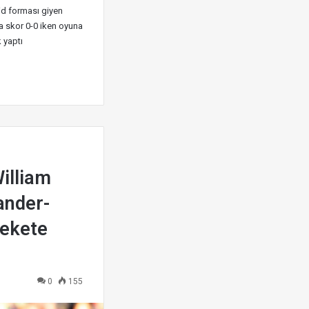
id forması giyen
a skor 0-0 iken oyuna
 yaptı
illiam
ander-
rekete
0
155