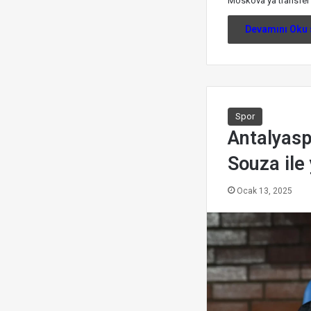
Moskova'ya transfer
Devamını Oku 
Spor
Antalyasp
Souza ile 
Ocak 13, 2025