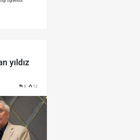
ığı öğrenildi.
an yıldız
0
12