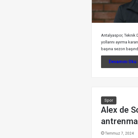
Antalyaspor, Teknik 
yollarını ayırma kararı
başına sezon başınd
Devamını Oku 
Spor
Alex de S
antrenman
Temmuz 7, 2024