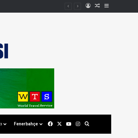
Kayıt Ol
Rastgele Makale
Kenar Bölmes
Facebook
X
YouTube
Instagram
Arama yap ...
ı
Fenerbahçe