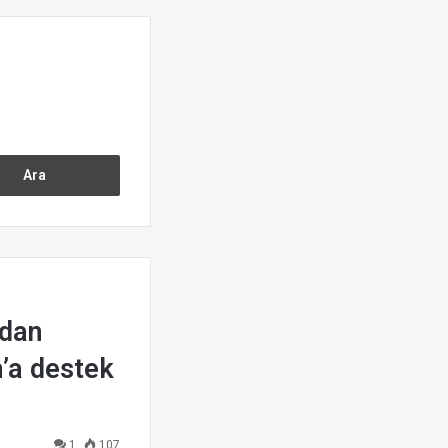
’dan
’a destek
1
107