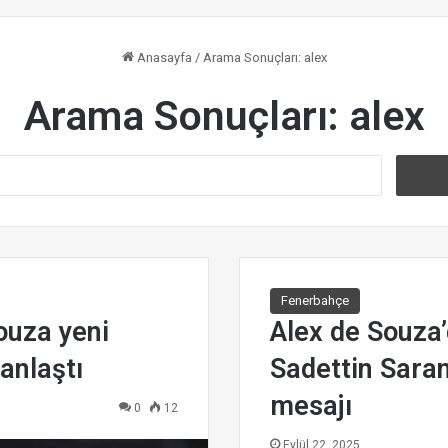
Anasayfa
/
Arama Sonuçları: alex
Arama Sonuçları:
alex
A
r
a
m
a
:
Fenerbahçe
ouza yeni
Alex de Souza
anlaştı
Sadettin Saran
mesajı
0
12
Eylül 22, 2025