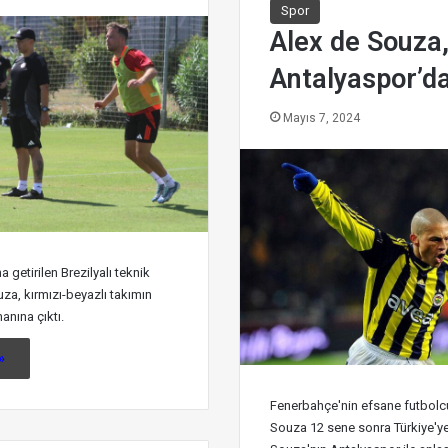
Spor
Alex de Souza
Antalyaspor’d
Mayıs 7, 2024
 getirilen Brezilyalı teknik
za, kırmızı-beyazlı takımın
anına çıktı.
»
Fenerbahçe'nin efsane futbolc
Souza 12 sene sonra Türkiye'ye