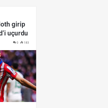
oth girip
d’i uçurdu
0
183