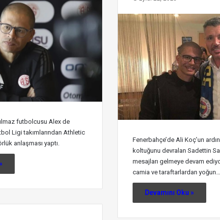
ulmaz futbolcusu Alex de
tbol Ligi takımlarından Athletic
Fenerbahçe’de Ali Koç’un ardı
törlük anlaşması yaptı.
koltuğunu devralan Sadettin Sa
mesajları gelmeye devam ediyo
»
camia ve taraftarlardan yoğun
Devamını Oku »