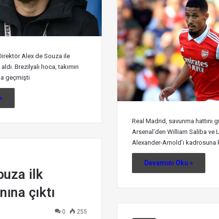
Direktör Alex de Souza ile
 aldı. Brezilyalı hoca, takımın
a geçmişti
»
Real Madrid, savunma hattını g
Arsenal’den William Saliba ve 
Alexander-Arnold’ı kadrosuna k
Devamını Oku »
ouza ilk
ına çıktı
0
255