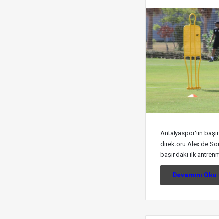
Antalyaspor'un başına
direktörü Alex de Sou
başındaki ilk antrenm
Devamını Oku 