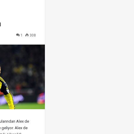
,
a
1
308
ularından Alex de
 geliyor. Alex de