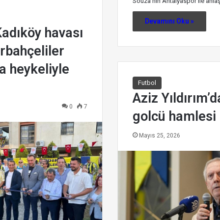
Souza'nın Antalyaspor ile anlaşt
Devamını Oku »
Kadıköy havası
rbahçeliler
a heykeliyle
Futbol
Aziz Yıldırım’d
0
7
golcü hamlesi
Mayıs 25, 2026