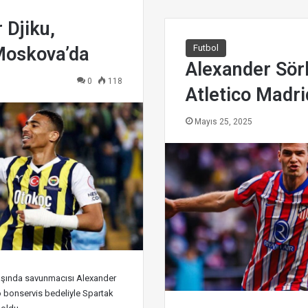
 Djiku,
Futbol
Moskova’da
Alexander Sörl
0
118
Atletico Madri
Mayıs 25, 2025
aşında savunmacısı Alexander
o bonservis bedeliyle Spartak