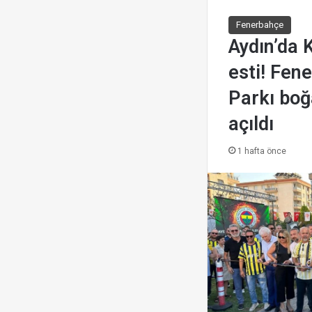
Fenerbahçe
Aydın’da 
esti! Fene
Parkı boğ
açıldı
1 hafta önce