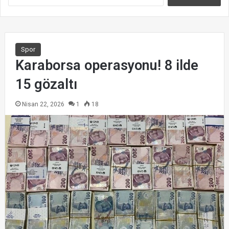
r
a
m
a
:
Spor
Karaborsa operasyonu! 8 ilde
15 gözaltı
Nisan 22, 2026
1
18