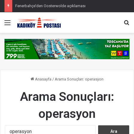
Fenerbahçe’den Oosterwolde açıklaması
Menü
Ar
Anasayfa
/
Arama Sonuçları: operasyon
Arama Sonuçları:
operasyon
A