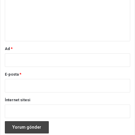
r
u
m
*
Ad
*
E-posta
*
İnternet sitesi