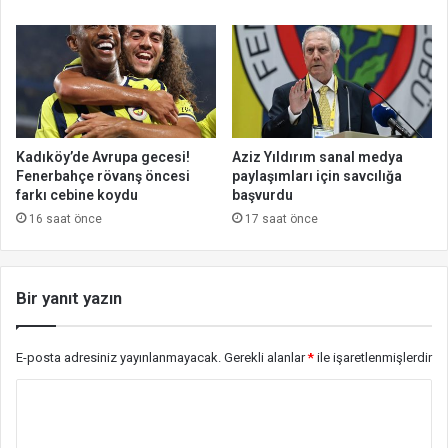
Kadıköy’de Avrupa gecesi!
Aziz Yıldırım sanal medya
Fenerbahçe rövanş öncesi
paylaşımları için savcılığa
farkı cebine koydu
başvurdu
16 saat önce
17 saat önce
Bir yanıt yazın
E-posta adresiniz yayınlanmayacak.
Gerekli alanlar
*
ile işaretlenmişlerdir
Y
o