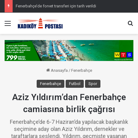
Fenerbahçe’de forvet transferi için tarih verildi
Menü
Ar
Anasayfa
/
Fenerbahçe
Fenerbahçe
Futbol
Spor
Aziz Yıldırım’dan Fenerbahçe
camiasına birlik çağrısı
Fenerbahçe’de 6-7 Haziran’da yapılacak başkanlık
seçimine aday olan Aziz Yıldırım, dernekler ve
taraftarlara seslendi. Yıldırım, geçmişte yaşanan