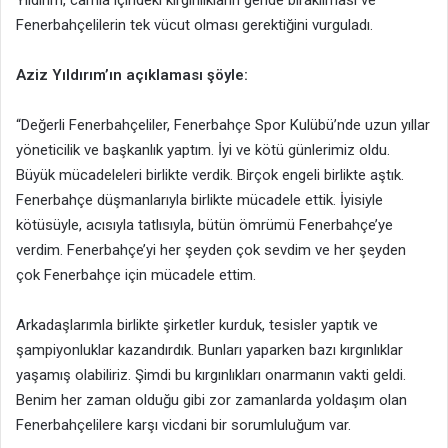
Yıldırım, camia içindeki kırgınlıkların geride bırakılması ve
Fenerbahçelilerin tek vücut olması gerektiğini vurguladı.
Aziz Yıldırım’ın açıklaması şöyle:
“Değerli Fenerbahçeliler, Fenerbahçe Spor Kulübü’nde uzun yıllar
yöneticilik ve başkanlık yaptım. İyi ve kötü günlerimiz oldu.
Büyük mücadeleleri birlikte verdik. Birçok engeli birlikte aştık.
Fenerbahçe düşmanlarıyla birlikte mücadele ettik. İyisiyle
kötüsüyle, acısıyla tatlısıyla, bütün ömrümü Fenerbahçe’ye
verdim. Fenerbahçe’yi her şeyden çok sevdim ve her şeyden
çok Fenerbahçe için mücadele ettim.
Arkadaşlarımla birlikte şirketler kurduk, tesisler yaptık ve
şampiyonluklar kazandırdık. Bunları yaparken bazı kırgınlıklar
yaşamış olabiliriz. Şimdi bu kırgınlıkları onarmanın vakti geldi.
Benim her zaman olduğu gibi zor zamanlarda yoldaşım olan
Fenerbahçelilere karşı vicdani bir sorumluluğum var.