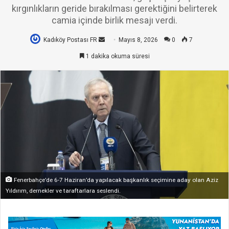
kırgınlıkların geride bırakılması gerektiğini belirterek
camia içinde birlik mesajı verdi.
Kadıköy Postası FR
Bir
Mayıs 8, 2026
0
7
e-
1 dakika okuma süresi
posta
göndermek
Fenerbahçe’de 6-7 Haziran’da yapılacak başkanlık seçimine aday olan Aziz
Yıldırım, dernekler ve taraftarlara seslendi.