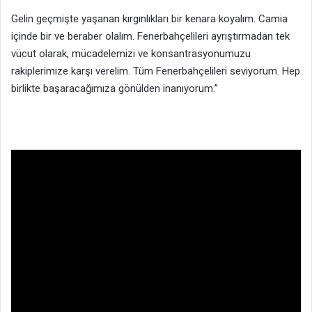
Gelin geçmişte yaşanan kırgınlıkları bir kenara koyalım. Camia
içinde bir ve beraber olalım. Fenerbahçelileri ayrıştırmadan tek
vücut olarak, mücadelemizi ve konsantrasyonumuzu
rakiplerimize karşı verelim. Tüm Fenerbahçelileri seviyorum. Hep
birlikte başaracağımıza gönülden inanıyorum.”