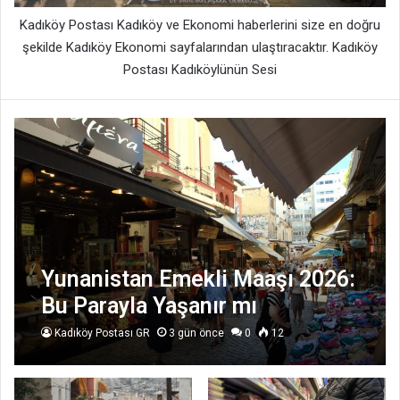
Kadıköy Postası Kadıköy ve Ekonomi haberlerini size en doğru
şekilde Kadıköy Ekonomi sayfalarından ulaştıracaktır. Kadıköy
Postası Kadıköylünün Sesi
Yunanistan Emekli Maaşı 2026:
Bu Parayla Yaşanır mı
Kadıköy Postası GR
3 gün önce
0
12