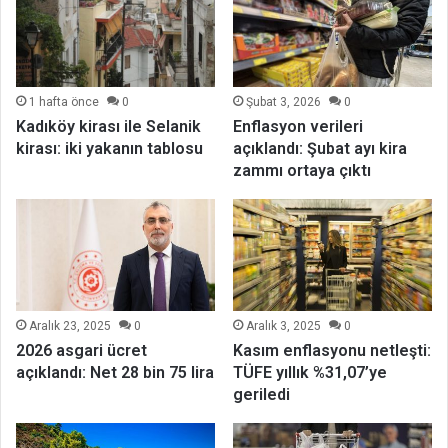
1 hafta önce
0
Şubat 3, 2026
0
Kadıköy kirası ile Selanik
Enflasyon verileri
kirası: iki yakanın tablosu
açıklandı: Şubat ayı kira
zammı ortaya çıktı
Aralık 23, 2025
0
Aralık 3, 2025
0
2026 asgari ücret
Kasım enflasyonu netleşti:
açıklandı: Net 28 bin 75 lira
TÜFE yıllık %31,07’ye
geriledi