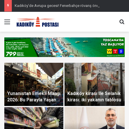
Kadıköy’de Avrupa gecesi! Fenerbahçe rövanş öncesi farkı cebine koydu
Menü
Ar
Yunanistan Emekli Maaşı
Kadıköy kirası ile Selanik
2026: Bu Parayla Yaşanır
kirası: iki yakanın tablosu
mı