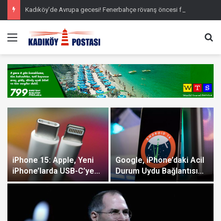
Kadıköy’de Avrupa gecesi! Fenerbahçe rövanş öncesi farkı cebine koydu
Menü
Ar
iPhone 15: Apple, Yeni
Google, iPhone’daki Acil
iPhone’larda USB-C’ye
Durum Uydu Bağlantısı
Geçiyor!
Özelliğini Android’e
Getirebilir