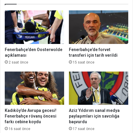
Fenerbahçe’den Oosterwolde
Fenerbahçe’de forvet
açıklaması
transferi için tarih verildi
2 saat önce
15 saat önce
Kadıköy’de Avrupa gecesi!
Aziz Yıldırım sanal medya
Fenerbahçe rövanş öncesi
paylaşımları için savcılığa
farkı cebine koydu
başvurdu
16 saat önce
17 saat önce