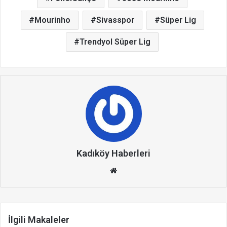
Mourinho
Sivasspor
Süper Lig
Trendyol Süper Lig
Kadıköy Haberleri
We
b
site
si
İlgili Makaleler