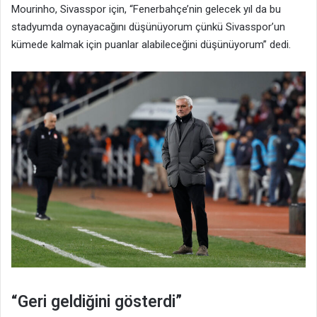
Mourinho, Sivasspor için, “Fenerbahçe’nin gelecek yıl da bu
stadyumda oynayacağını düşünüyorum çünkü Sivasspor’un
kümede kalmak için puanlar alabileceğini düşünüyorum” dedi.
“Geri geldiğini gösterdi”