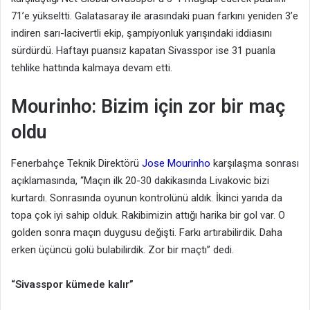
71’e yükseltti. Galatasaray ile arasındaki puan farkını yeniden 3’e
indiren sarı-lacivertli ekip, şampiyonluk yarışındaki iddiasını
sürdürdü. Haftayı puansız kapatan Sivasspor ise 31 puanla
tehlike hattında kalmaya devam etti.
Mourinho: Bizim için zor bir maç
oldu
Fenerbahçe Teknik Direktörü
Jose Mourinho
karşılaşma sonrası
açıklamasında, “Maçın ilk 20-30 dakikasında Livakovic bizi
kurtardı. Sonrasında oyunun kontrolünü aldık. İkinci yarıda da
topa çok iyi sahip olduk. Rakibimizin attığı harika bir gol var. O
golden sonra maçın duygusu değişti. Farkı artırabilirdik. Daha
erken üçüncü golü bulabilirdik. Zor bir maçtı” dedi.
“Sivasspor kümede kalır”