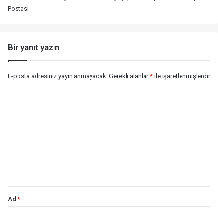
Postası
Bir yanıt yazın
E-posta adresiniz yayınlanmayacak.
Gerekli alanlar
*
ile işaretlenmişlerdir
Y
o
r
u
m
*
Ad
*