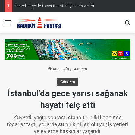
Fenerbahçe’de forvet transferi için tarih verildi
Menü
Ar
Anasayfa
/
Gündem
Gündem
İstanbul’da gece yarısı sağanak
hayatı felç etti
Kuvvetli yağış sonrası İstanbul’un iki ilçesinde
rögarlar taştı, yollarda su birikintileri oluştu; iş yerleri
ve evlerde baskınlar yaşandı.