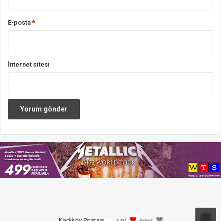
E-posta
*
İnternet sitesi
Kadıköy Postası
xml
news