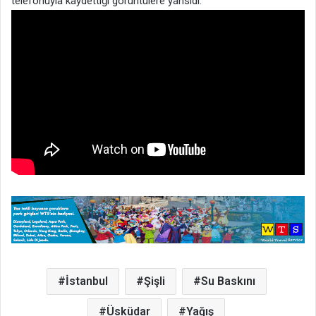
telefonuyla kaydettiği görüntülere yansıdı.
İstanbul
Şişli
Su Baskını
Üsküdar
Yağış