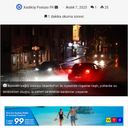
Kadıköy Postası FR
Bir
Aralık 7, 2025
1
25
e-
1 dakika okuma süresi
posta
göndermek
Kuvvetli yağış sonrası İstanbul’un iki ilçesinde rögarlar taştı, yollarda su
birikintileri oluştu; iş yerleri ve evlerde baskınlar yaşandı.