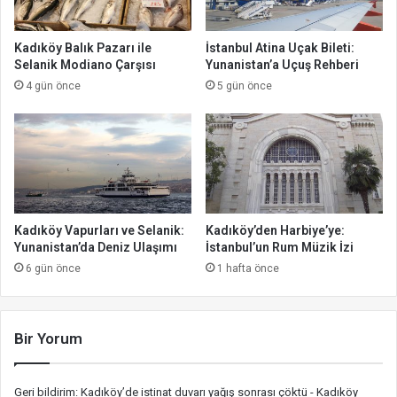
Kadıköy Balık Pazarı ile
İstanbul Atina Uçak Bileti:
Selanik Modiano Çarşısı
Yunanistan’a Uçuş Rehberi
4 gün önce
5 gün önce
Kadıköy Vapurları ve Selanik:
Kadıköy’den Harbiye’ye:
Yunanistan’da Deniz Ulaşımı
İstanbul’un Rum Müzik İzi
6 gün önce
1 hafta önce
Bir Yorum
Geri bildirim:
Kadıköy’de istinat duvarı yağış sonrası çöktü - Kadıköy