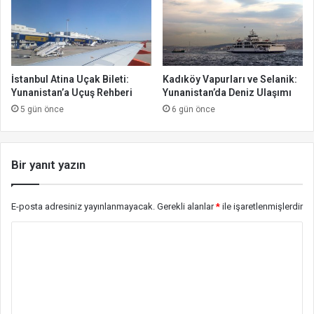
İstanbul Atina Uçak Bileti:
Kadıköy Vapurları ve Selanik:
Yunanistan’a Uçuş Rehberi
Yunanistan’da Deniz Ulaşımı
5 gün önce
6 gün önce
Bir yanıt yazın
E-posta adresiniz yayınlanmayacak.
Gerekli alanlar
*
ile işaretlenmişlerdir
Y
o
r
u