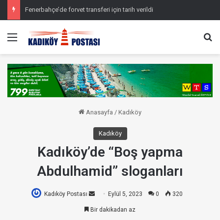
Fenerbahçe’de forvet transferi için tarih verildi
Menü
Ar
Anasayfa
/
Kadıköy
Kadıköy
Kadıköy’de “Boş yapma
Abdulhamid” sloganları
Kadıköy Postası
Bir
Eylül 5, 2023
0
320
e-
Bir dakikadan az
posta