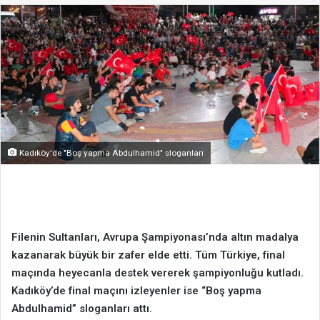
göndermek
Kadıköy'de "Boş yapma Abdulhamid" sloganları
Filenin Sultanları, Avrupa Şampiyonası’nda altın madalya
kazanarak büyük bir zafer elde etti. Tüm Türkiye, final
maçında heyecanla destek vererek şampiyonluğu kutladı.
Kadıköy’de final maçını izleyenler ise “Boş yapma
Abdulhamid” sloganları attı.