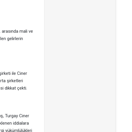
. arasında mali ve
len gelirlerin
rketi ile Ciner
ta şirketleri
i dikkat çekti.
ş, Turgay Ciner
klenen iddialara
rgi yükümlülükleri