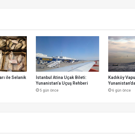
u
r
rı ile Selanik
İstanbul Atina Uçak Bileti:
Kadıköy Vapur
Yunanistan’a Uçuş Rehberi
Yunanistan’da
5 gün önce
6 gün önce