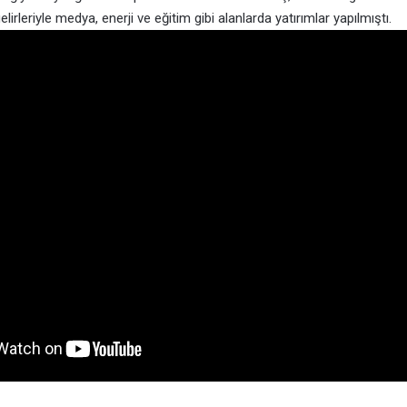
lirleriyle medya, enerji ve eğitim gibi alanlarda yatırımlar yapılmıştı.