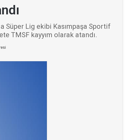
andı
a Süper Lig ekibi Kasımpaşa Sportif
rkete TMSF kayyım olarak atandı.
resi