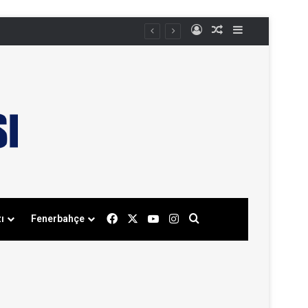
Kayıt Ol
Rastgele Makale
Kenar Bölmes
Facebook
X
YouTube
Instagram
Arama yap ...
ı
Fenerbahçe