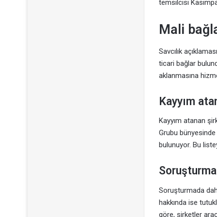
temsilcisi Kasımpaş
Mali bağl
Savcılık açıklaması
ticari bağlar bulund
aklanmasına hizmet 
Kayyım atan
Kayyım atanan şirke
Grubu bünyesinde ye
bulunuyor. Bu list
Soruşturman
Soruşturmada daha
hakkında ise tutuk
göre, şirketler ara