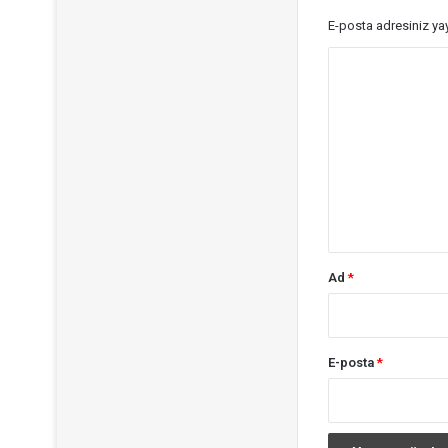
E-posta adresiniz y
Y
o
r
u
m
*
Ad
*
E-posta
*