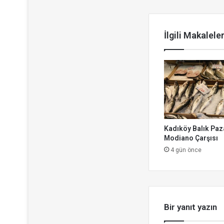
Sonrakini Ok
İlgili Makalele
Kadıköy Balık Paza
Modiano Çarşısı
4 gün önce
Bir yanıt yazın