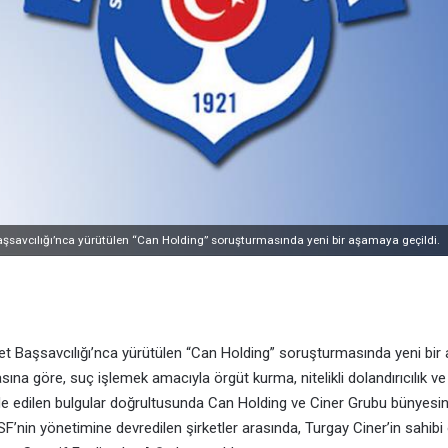
şsavcılığı’nca yürütülen “Can Holding” soruşturmasında yeni bir aşamaya geçildi.
t Başsavcılığı’nca yürütülen “Can Holding” soruşturmasında yeni bir 
sına göre, suç işlemek amacıyla örgüt kurma, nitelikli dolandırıcılık 
elde edilen bulgular doğrultusunda Can Holding ve Ciner Grubu bünyesin
F’nin yönetimine devredilen şirketler arasında, Turgay Ciner’in sahibi