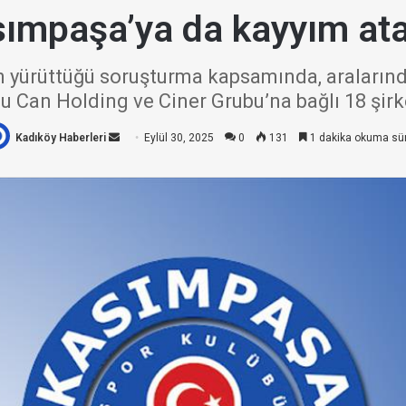
ımpaşa’ya da kayyım at
ın yürüttüğü soruşturma kapsamında, aralarınd
ğu Can Holding ve Ciner Grubu’na bağlı 18 şi
Kadıköy Haberleri
Bir
Eylül 30, 2025
0
131
1 dakika okuma sü
e-
posta
göndermek