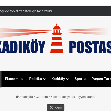
e’de forvet transferi için tarih verildi
Ekonomi
Politika
Kadıköy
Spor
Yaşam Tarz
Anasayfa
/
Gündem
/
Kasımpaşa’ya da kayyım atandı
Gündem