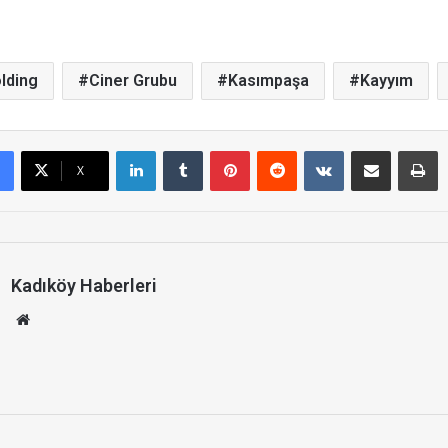
lding
Ciner Grubu
Kasımpaşa
Kayyım
LinkedIn
Tumblr
Pinterest
Reddit
VKontakte
E-Posta ile paylaş
Yazdır
X
Kadıköy Haberleri
We
b
site
si