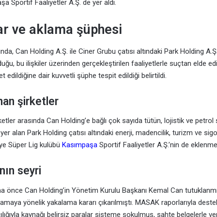
a Sportif Faaliyetler A.Ş. de yer aldı.
ar ve aklama şüphesi
nda, Can Holding A.Ş. ile Ciner Grubu çatısı altındaki Park Holding A.Ş
uğu, bu ilişkiler üzerinden gerçekleştirilen faaliyetlerle suçtan elde edi
edildiğine dair kuvvetli şüphe tespit edildiği belirtildi.
an şirketler
tler arasında Can Holding’e bağlı çok sayıda tütün, lojistik ve petrol şi
r alan Park Holding çatısı altındaki enerji, madencilik, turizm ve sigor
eye Süper Lig kulübü
Kasımpaşa
Sportif Faaliyetler A.Ş.’nin de eklenmes
ın seyri
 önce Can Holding’in Yönetim Kurulu Başkanı Kemal Can tutuklanmı
lamaya yönelik yakalama kararı çıkarılmıştı. MASAK raporlarıyla deste
cılığıyla kaynağı belirsiz paralar sisteme sokulmuş, sahte belgelerle ve