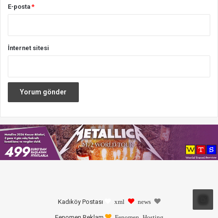
E-posta
*
İnternet sitesi
Kadıköy Postası
xml
news
Fenomen Reklam
Fenomen Hosting