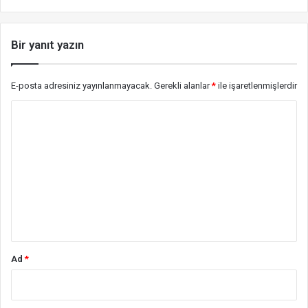
Bir yanıt yazın
E-posta adresiniz yayınlanmayacak.
Gerekli alanlar
*
ile işaretlenmişlerdir
Y
o
r
u
m
*
Ad
*