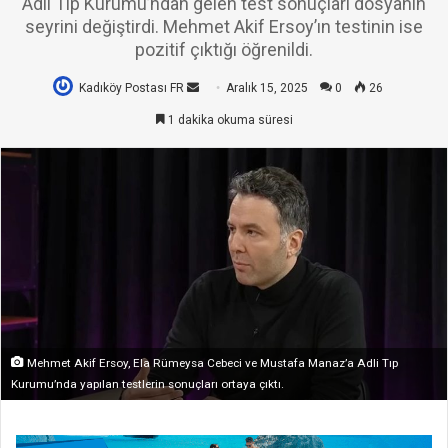
Adli Tıp Kurumu’ndan gelen test sonuçları dosyanın
seyrini değiştirdi. Mehmet Akif Ersoy’ın testinin ise
pozitif çıktığı öğrenildi.
Kadıköy Postası FR
Bir
Aralık 15, 2025
0
26
e-
1 dakika okuma süresi
posta
göndermek
Mehmet Akif Ersoy, Ela Rümeysa Cebeci ve Mustafa Manaz’a Adli Tıp
Kurumu’nda yapılan testlerin sonuçları ortaya çıktı.