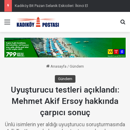
Kadıköy Bit Pazarı Selanik Eskicileri: İkinci El
Menü
Ar
Anasayfa
/
Gündem
Gündem
Uyuşturucu testleri açıklandı:
Mehmet Akif Ersoy hakkında
çarpıcı sonuç
Ünlü isimlerin yer aldığı uyuşturucu soruşturmasında