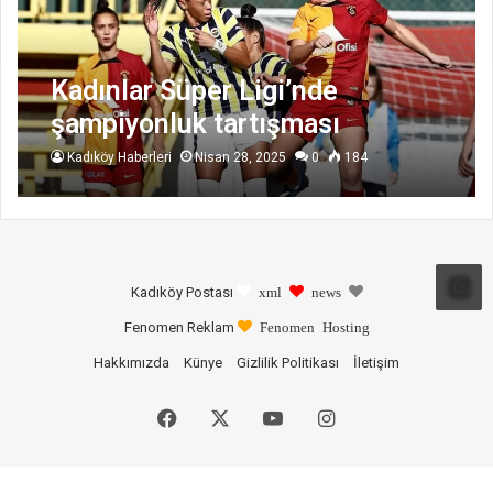
Kadınlar Süper Ligi’nde
şampiyonluk tartışması
Kadıköy Haberleri
Nisan 28, 2025
0
184
Kadıköy Postası
xml
news
Fenomen Reklam
Fenomen Hosting
Hakkımızda
Künye
Gizlilik Politikası
İletişim
Facebook
X
YouTube
Instagram