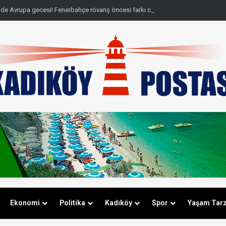
de Avrupa gecesi! Fenerbahçe rövanş öncesi farkı cebine koydu
Ekonomi
Politika
Kadıköy
Spor
Yaşam Tarz