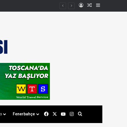
Kayıt Ol
Rastgele Makale
Kenar Bölmes
Facebook
X
YouTube
Instagram
Arama yap ...
ı
Fenerbahçe