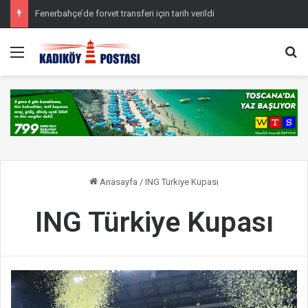
Fenerbahçe’de forvet transferi için tarih verildi
Menü
Ar
Anasayfa
/
ING Türkiye Kupası
ING Türkiye Kupası