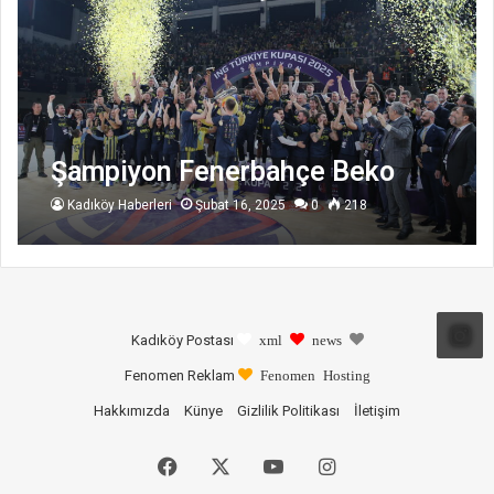
Şampiyon Fenerbahçe Beko
Kadıköy Haberleri
Şubat 16, 2025
0
218
Kadıköy Postası
xml
news
Fenomen Reklam
Fenomen Hosting
Hakkımızda
Künye
Gizlilik Politikası
İletişim
Facebook
X
YouTube
Instagram