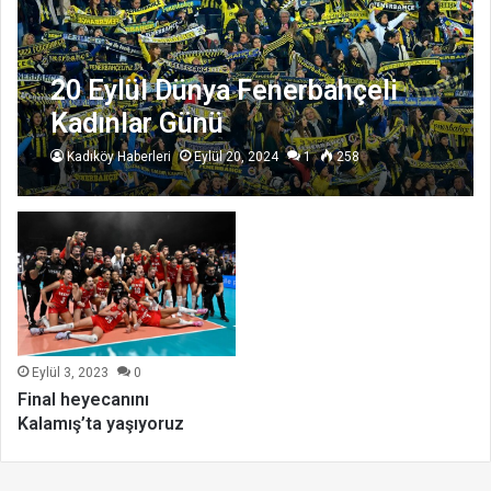
20 Eylül Dünya Fenerbahçeli
Kadınlar Günü
Kadıköy Haberleri
Eylül 20, 2024
1
258
Eylül 3, 2023
0
Final heyecanını
Kalamış’ta yaşıyoruz