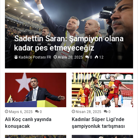
Sadettin Saran: Şampiyon olana
kadar pes etmeyeceğiz
Kadıköy Postası FR
Aralık 20, 2025
0
12
Mayıs 6, 2025
0
Nisan 28, 2025
0
Ali Koç canlı yayında
Kadınlar Süper Ligi’nde
konuşacak
şampiyonluk tartışması