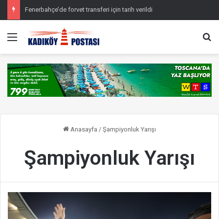
Fenerbahçe’de forvet transferi için tarih verildi
Menü
Ar
Anasayfa
/
Şampiyonluk Yarışı
Şampiyonluk Yarışı