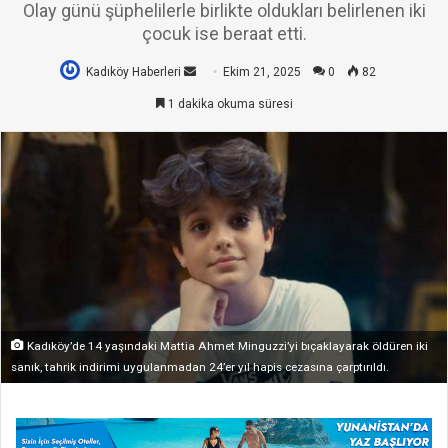
Olay günü şüphelilerle birlikte oldukları belirlenen iki
çocuk ise beraat etti.
Kadıköy Haberleri
Bir
Ekim 21, 2025
0
82
e-
1 dakika okuma süresi
posta
göndermek
Kadıköy’de 14 yaşındaki Mattia Ahmet Minguzzi’yi bıçaklayarak öldüren iki
sanık, tahrik indirimi uygulanmadan 24’er yıl hapis cezasına çarptırıldı.