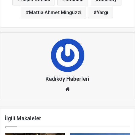
Mattia Ahmet Minguzzi
Yargı
Kadıköy Haberleri
We
b
site
si
İlgili Makaleler