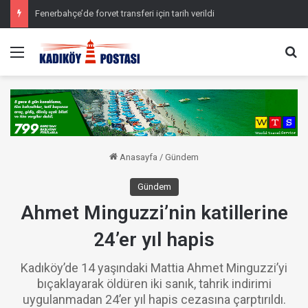
Fenerbahçe’de forvet transferi için tarih verildi
Menü
Ar
Anasayfa
/
Gündem
Gündem
Ahmet Minguzzi’nin katillerine
24’er yıl hapis
Kadıköy’de 14 yaşındaki Mattia Ahmet Minguzzi’yi
bıçaklayarak öldüren iki sanık, tahrik indirimi
uygulanmadan 24’er yıl hapis cezasına çarptırıldı.