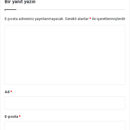
Bir yanıt yazın
E-posta adresiniz yayınlanmayacak.
Gerekli alanlar
*
ile işaretlenmişlerdir
Y
o
r
u
m
*
Ad
*
E-posta
*