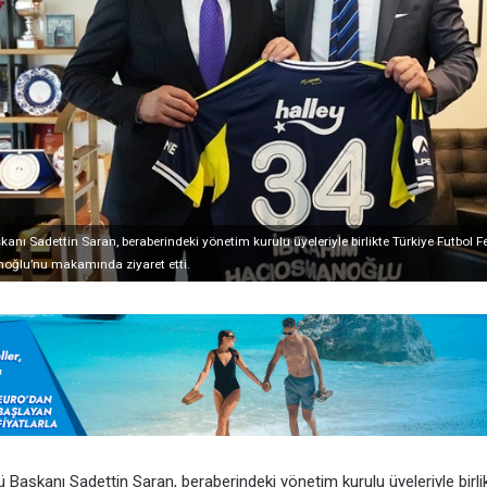
nı Sadettin Saran, beraberindeki yönetim kurulu üyeleriyle birlikte Türkiye Futbol
ğlu’nu makamında ziyaret etti.
 Başkanı Sadettin Saran, beraberindeki yönetim kurulu üyeleriyle birli