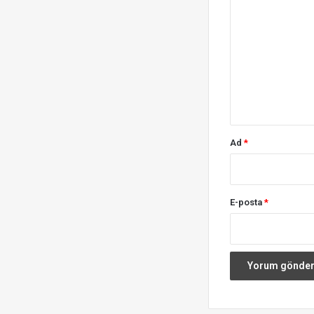
o
r
u
m
*
Ad
*
E-posta
*