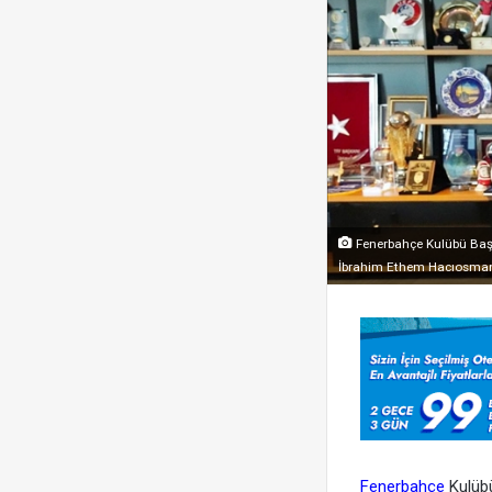
Fenerbahçe Kulübü Başka
İbrahim Ethem Hacıosmano
Fenerbahçe
Kulübü