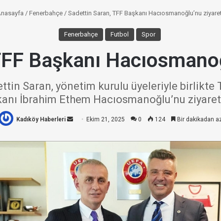
nasayfa
/
Fenerbahçe
/
Sadettin Saran, TFF Başkanı Hacıosmanoğlu’nu ziyaret 
Fenerbahçe
Futbol
Spor
TFF Başkanı Hacıosmanoğl
in Saran, yönetim kurulu üyeleriyle birlikte
anı İbrahim Ethem Hacıosmanoğlu’nu ziyaret 
Kadıköy Haberleri
Bir
Ekim 21, 2025
0
124
Bir dakikadan a
e-
posta
göndermek