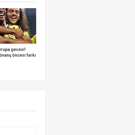
vrupa gecesi!
övanş öncesi farkı