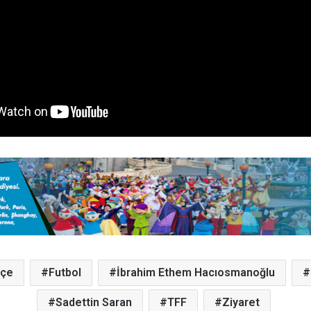
hçe
Futbol
İbrahim Ethem Hacıosmanoğlu
Sadettin Saran
TFF
Ziyaret