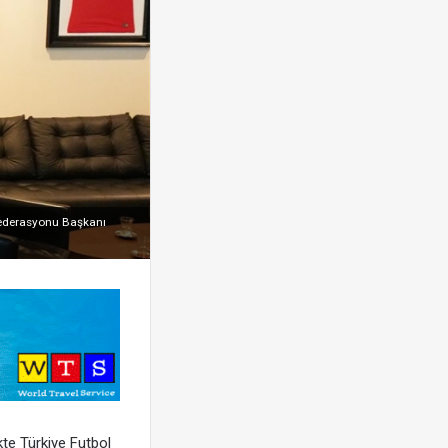
 Federasyonu Başkanı
kte Türkiye Futbol