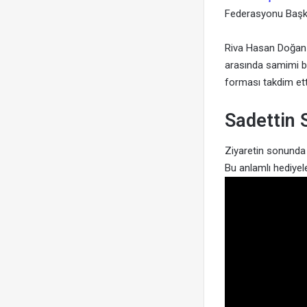
Federasyonu Başka
Riva Hasan Doğan Mi
arasında samimi b
forması takdim ett
Sadettin 
Ziyaretin sonund
Bu anlamlı hediyele