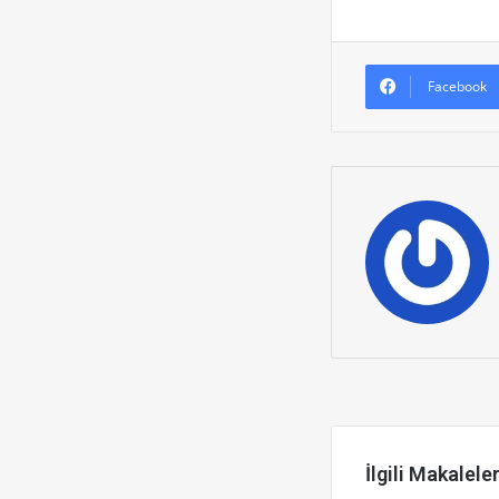
Facebook
Sonrakini Ok
İlgili Makalele