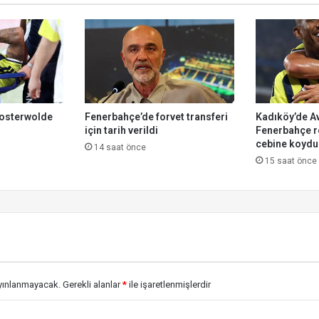
osterwolde
Fenerbahçe’de forvet transferi
Kadıköy’de A
için tarih verildi
Fenerbahçe r
cebine koydu
14 saat önce
15 saat önce
ayınlanmayacak.
Gerekli alanlar
*
ile işaretlenmişlerdir