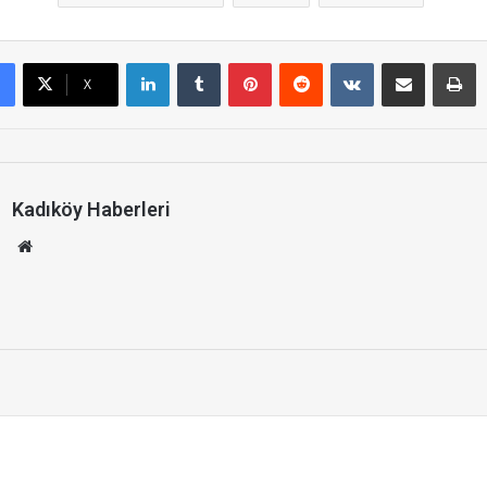
LinkedIn
Tumblr
Pinterest
Reddit
VKontakte
E-Posta ile paylaş
Yazdır
X
Kadıköy Haberleri
We
b
site
si
u
r