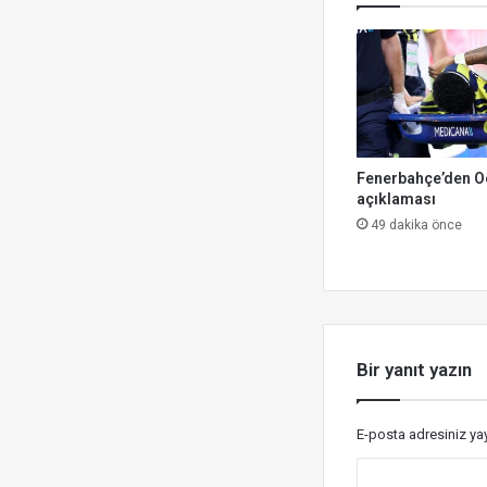
Fenerbahçe’den O
açıklaması
49 dakika önce
Bir yanıt yazın
E-posta adresiniz y
Y