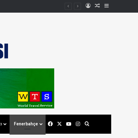
Kayıt Ol
Rastgele Makale
Kenar Bölmes
Facebook
X
YouTube
Instagram
Arama yap ...
ı
Fenerbahçe