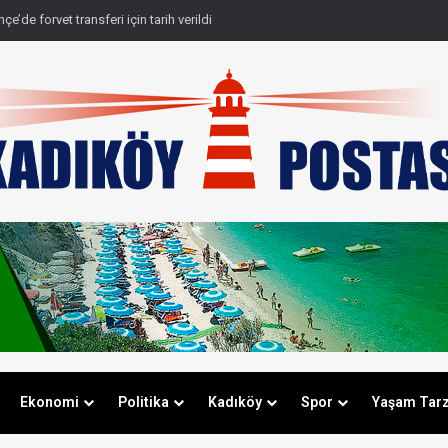
e’de forvet transferi için tarih verildi
Ekonomi
Politika
Kadıköy
Spor
Yaşam Tarz