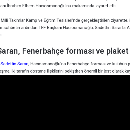
nı İbrahim Ethem Hacıosmanoğlu’nu makamında ziyaret etti.
llî Takımlar Kamp ve Eğitim Tesisleri’nde gerçekleştirilen ziyarette, i
ir sohbetin ardından TFF Başkanı Hacıosmanoğlu, Sadettin Saran’a A 
i.
Saran, Fenerbahçe forması ve plaket
a
Sadettin Saran
, Hacıosmanoğlu’na Fenerbahçe forması ve kulübün pla
şme, iki tarafın dostane ilişkilerini pekiştiren önemli bir jest olarak kay