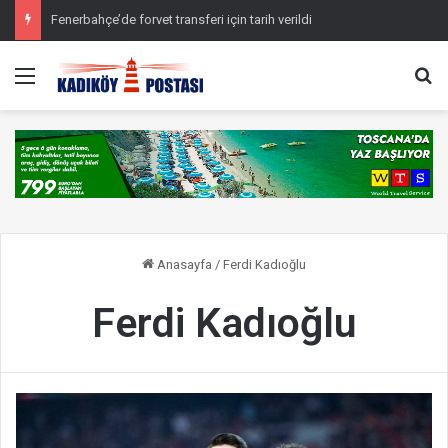
Fenerbahçe’de forvet transferi için tarih verildi
Menü
Ar
Anasayfa
/
Ferdi Kadıoğlu
Ferdi Kadıoğlu