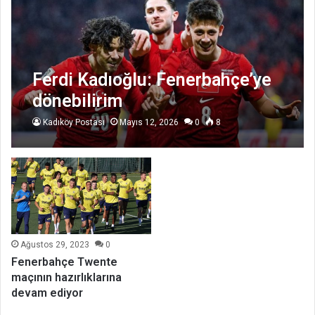
Ferdi Kadıoğlu: Fenerbahçe’ye
dönebilirim
Kadıköy Postası
Mayıs 12, 2026
0
8
Ağustos 29, 2023
0
Fenerbahçe Twente
maçının hazırlıklarına
devam ediyor