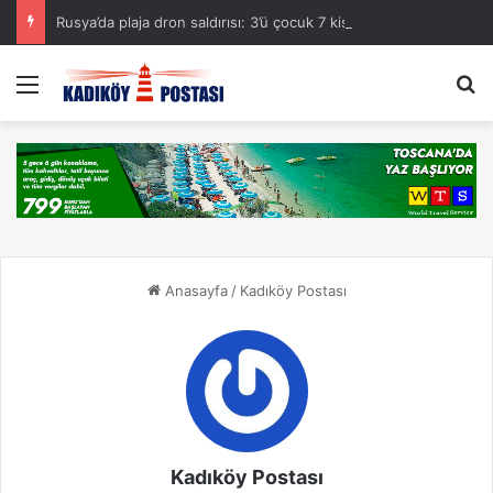
Rusya’da plaja dron saldırısı: 3’ü çocuk 7 kişi hayatını kaybetti
Menü
A
Anasayfa
/
Kadıköy Postası
Kadıköy Postası