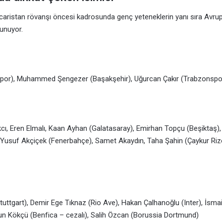
acaristan rövanşı öncesi kadrosunda genç yeteneklerin yanı sıra Avru
lunuyor.
spor), Muhammed Şengezer (Başakşehir), Uğurcan Çakır (Trabzonspo
ı, Eren Elmalı, Kaan Ayhan (Galatasaray), Emirhan Topçu (Beşiktaş),
r, Yusuf Akçiçek (Fenerbahçe), Samet Akaydın, Taha Şahin (Çaykur Ri
uttgart), Demir Ege Tıknaz (Rio Ave), Hakan Çalhanoğlu (Inter), İsma
un Kökçü (Benfica – cezalı), Salih Özcan (Borussia Dortmund)