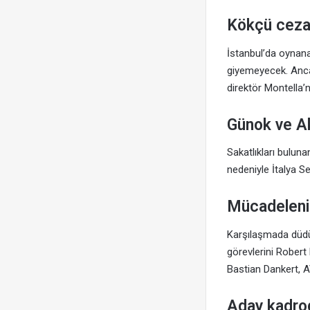
Kökçü cezal
İstanbul’da oynana
giyemeyecek. Anca
direktör Montella’n
Günok ve Ak
Sakatlıkları bulun
nedeniyle İtalya S
Mücadeleni
Karşılaşmada düdü
görevlerini Robert
Bastian Dankert, A
Aday kadrod