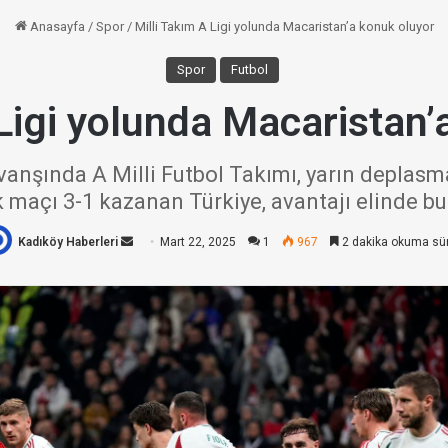
Anasayfa
/
Spor
/
Milli Takım A Ligi yolunda Macaristan’a konuk oluyor
Spor
Futbol
 Ligi yolunda Macaristan’
övanşında A Milli Futbol Takımı, yarın deplas
k maçı 3-1 kazanan Türkiye, avantajı elinde b
Kadıköy Haberleri
Bir
Mart 22, 2025
1
967
2 dakika okuma sü
e-
posta
göndermek