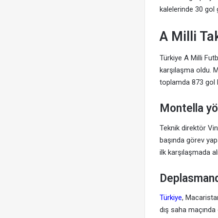
kalelerinde 30 gol
A Milli T
Türkiye A Milli Fu
karşılaşma oldu. Mi
toplamda 873 gol 
Montella yö
Teknik direktör Vi
başında görev yapan
ilk karşılaşmada al
Deplasmanda
Türkiye
, Macarista
dış saha maçında d