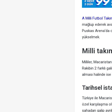
A Milli Futbol Takı
mağlup ederek avan
Puskas Arena’da oy
yükselmek.
Milli takı
Milliler, Macarist
Rakibin 2 farklı g
alması halinde ise
Tarihsel is
Türkiye ile Macari
özel karşılaşma ol
sahadan galip ayrıl