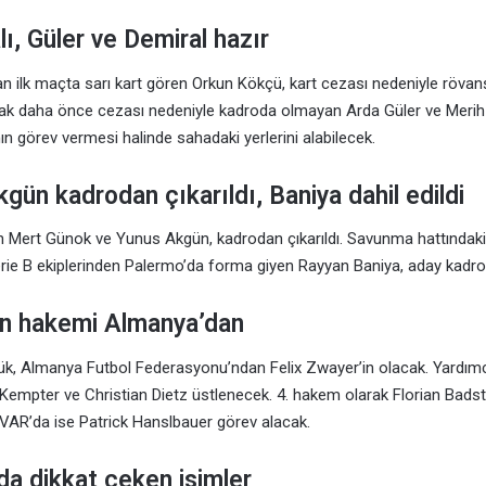
ı, Güler ve Demiral hazır
n ilk maçta sarı kart gören Orkun Kökçü, kart cezası nedeniyle röva
k daha önce cezası nedeniyle kadroda olmayan Arda Güler ve Merih 
ın görev vermesi halinde sahadaki yerlerini alabilecek.
gün kadrodan çıkarıldı, Baniya dahil edildi
an Mert Günok ve Yunus Akgün, kadrodan çıkarıldı. Savunma hattındaki 
erie B ekiplerinden Palermo’da forma giyen Rayyan Baniya, aday kadroy
n hakemi Almanya’dan
k, Almanya Futbol Federasyonu’ndan Felix Zwayer’in olacak. Yardımc
 Kempter ve Christian Dietz üstlenecek. 4. hakem olarak Florian Bads
VAR’da ise Patrick Hanslbauer görev alacak.
a dikkat çeken isimler