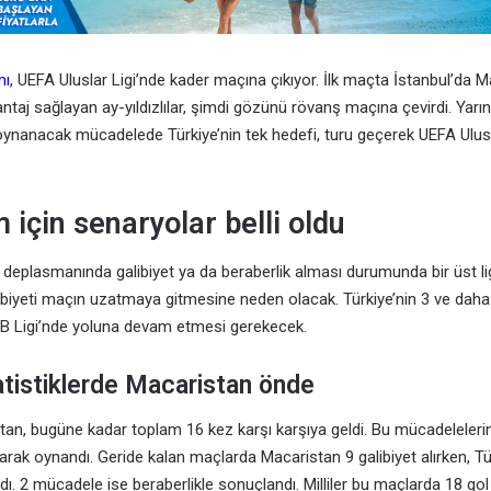
mı
, UEFA Uluslar Ligi’nde kader maçına çıkıyor. İlk maçta İstanbul’da M
taj sağlayan ay-yıldızlılar, şimdi gözünü rövanş maçına çevirdi. Yarı
nanacak mücadelede Türkiye’nin tek hedefi, turu geçerek UEFA Ulusla
m için senaryolar belli oldu
an deplasmanında galibiyet ya da beraberlik alması durumunda bir üst l
alibiyeti maçın uzatmaya gitmesine neden olacak. Türkiye’nin 3 ve daha
 B Ligi’nde yoluna devam etmesi gerekecek.
tatistiklerde Macaristan önde
stan, bugüne kadar toplam 16 kez karşı karşıya geldi. Bu mücadelelerin
arak oynandı. Geride kalan maçlarda Macaristan 9 galibiyet alırken, Tü
dı. 2 mücadele ise beraberlikle sonuçlandı. Milliler bu maçlarda 18 gol