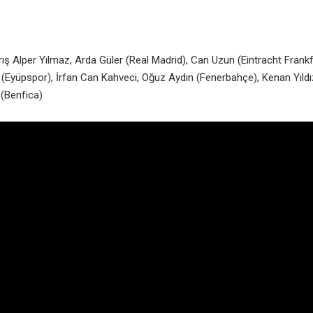
ş Alper Yılmaz, Arda Güler (Real Madrid), Can Uzun (Eintracht Frankf
(Eyüpspor), İrfan Can Kahveci, Oğuz Aydın (Fenerbahçe), Kenan Yıldı
(Benfica)