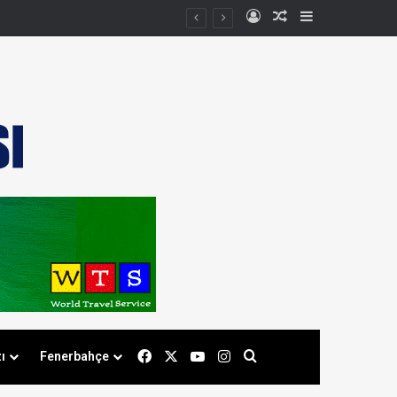
Kayıt Ol
Rastgele Makale
Kenar Bölmes
Facebook
X
YouTube
Instagram
Arama yap ...
ı
Fenerbahçe