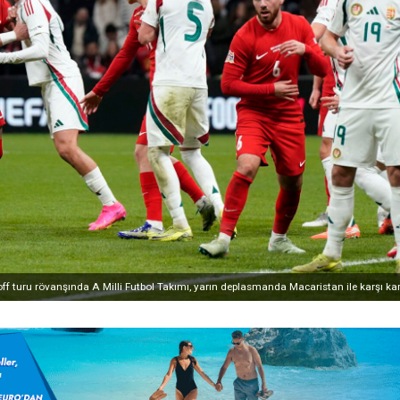
off turu rövanşında A Milli Futbol Takımı, yarın deplasmanda Macaristan ile karşı kar