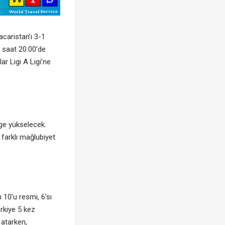
acaristan’ı 3-1
n saat 20.00’de
r Ligi A Ligi’ne
ige yükselecek.
 farklı mağlubiyet
 10’u resmi, 6’sı
rkiye 5 kez
 atarken,