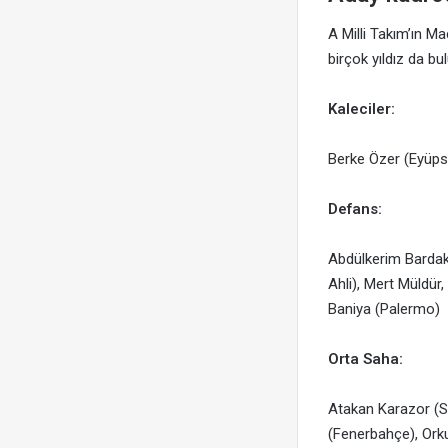
A Milli Takım’ın M
birçok yıldız da bu
Kaleciler:
Berke Özer (Eyüp
Defans:
Abdülkerim Bardakc
Ahli), Mert Müldü
Baniya (Palermo)
Orta Saha:
Atakan Karazor (St
(Fenerbahçe), Ork