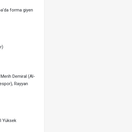
pa’da forma giyen
r)
 Merih Demiral (Al-
zespor), Rayyan
il Yüksek