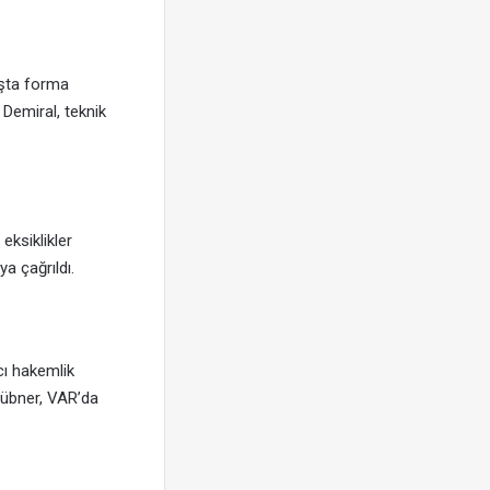
nşta forma
Demiral, teknik
eksiklikler
a çağrıldı.
ı hakemlik
tübner, VAR’da