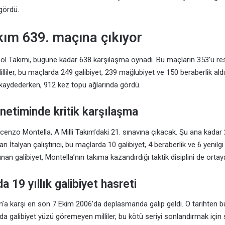
 gördü.
akım 639. maçına çıkıyor
tbol Takımı, bugüne kadar 638 karşılaşma oynadı. Bu maçların 353’ü res
lliler, bu maçlarda 249 galibiyet, 239 mağlubiyet ve 150 beraberlik aldı. 
kaydederken, 912 kez topu ağlarında gördü.
netiminde kritik karşılaşma
ncenzo Montella, A Milli Takım’daki 21. sınavına çıkacak. Şu ana kadar 
 İtalyan çalıştırıcı, bu maçlarda 10 galibiyet, 4 beraberlik ve 6 yenilgi 
ınan galibiyet, Montella’nın takıma kazandırdığı taktik disiplini de orta
 19 yıllık galibiyet hasreti
n’a karşı en son 7 Ekim 2006’da deplasmanda galip geldi. O tarihten
a galibiyet yüzü göremeyen milliler, bu kötü seriyi sonlandırmak için