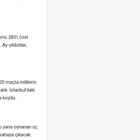
mi, 285’i özel
Ay-yıldızlılar,
20 maçta millilerin
aldı. İstanbul’daki
ya koydu.
 bu yana oynanan üç
 sahaya çıkacak.