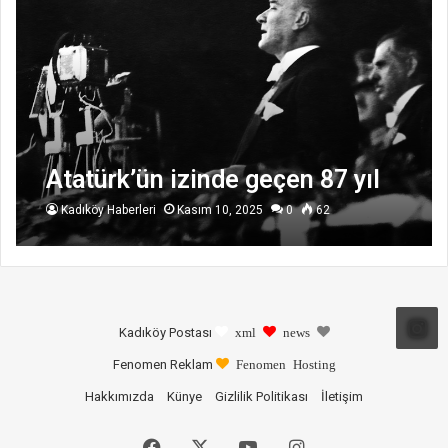
Atatürk’ün izinde geçen 87 yıl
Kadıköy Haberleri
Kasım 10, 2025
0
62
Kadıköy Postası
xml
news
Fenomen Reklam
Fenomen Hosting
Hakkımızda
Künye
Gizlilik Politikası
İletişim
Facebook
X
YouTube
Instagram