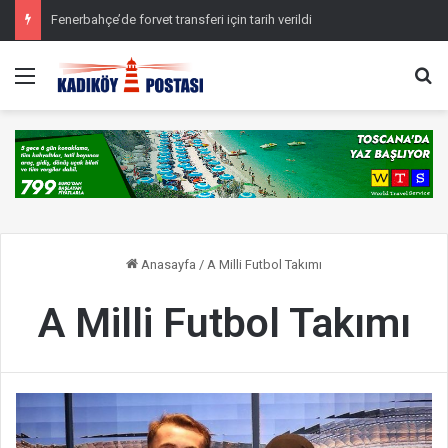
Fenerbahçe’de forvet transferi için tarih verildi
Menü
Ar
Anasayfa
/
A Milli Futbol Takımı
A Milli Futbol Takımı