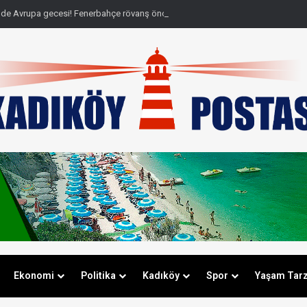
de Avrupa gecesi! Fenerbahçe rövanş öncesi farkı cebine koydu
Ekonomi
Politika
Kadıköy
Spor
Yaşam Tarz