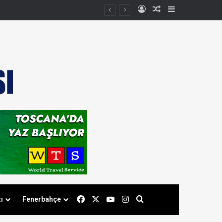
Kayıt Ol
Rastgele Makale
Kenar Bölmes
Facebook
X
YouTube
Instagram
Arama yap ...
ı
Fenerbahçe