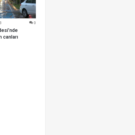
3
0
desi’nde
in canları