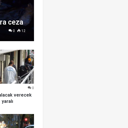
ira ceza
0
12
0
alacak verecek
 yaralı