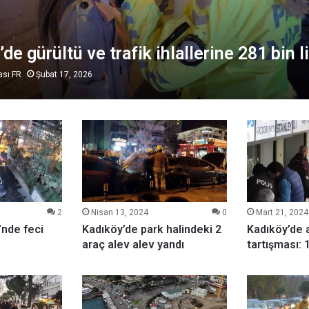
de gürültü ve trafik ihlallerine 281 bin l
ası FR
Şubat 17, 2026
2
Nisan 13, 2024
0
Mart 21, 2024
nde feci
Kadıköy’de park halindeki 2
Kadıköy’de 
araç alev alev yandı
tartışması: 1