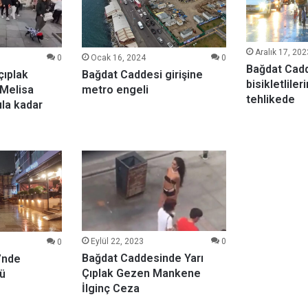
Aralık 17, 202
Ocak 16, 2024
0
0
Bağdat Cad
Bağdat Caddesi girişine
çıplak
bisikletliler
metro engeli
 Melisa
tehlikede
ıla kadar
Eylül 22, 2023
0
0
Bağdat Caddesinde Yarı
’nde
Çıplak Gezen Mankene
ü
İlginç Ceza