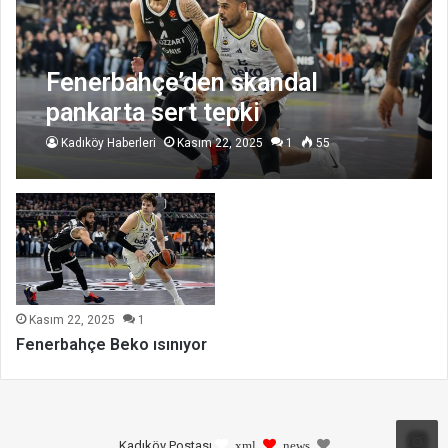
Fenerbahçe’den skandal
pankarta sert tepki
Kadıköy Haberleri
Kasım 22, 2025
1
55
Kasım 22, 2025
1
Fenerbahçe Beko ısınıyor
Kadıköy Postası
xml
news