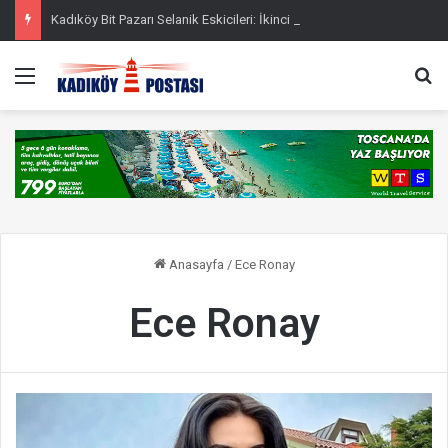
Kadıköy Bit Pazarı Selanik Eskicileri: İkinci El
Menü
Ar
Anasayfa
/
Ece Ronay
Ece Ronay