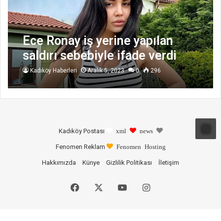
Ece Ronay iş yerine yapılan
saldırı sebebiyle ifade verdi
Kadıköy Haberleri
Aralık 5, 2023
0
296
Kadıköy Postası
xml
news
Fenomen Reklam
Fenomen Hosting
Hakkımızda
Künye
Gizlilik Politikası
İletişim
Facebook
X
YouTube
Instagram