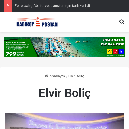
Fenerbahçe’de forvet transferi için tarih verildi
Menü
Ar
Anasayfa
/
Elvir Boliç
Elvir Boliç