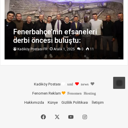
Fenerbahçe’nin efsaneleri
derbi öncesi buluştu:
Kadıköy Postası FR
Aralık 1, 2025
0
11
Kadıköy Postası
xml
news
Fenomen Reklam
Fenomen Hosting
Hakkımızda
Künye
Gizlilik Politikası
İletişim
Facebook
X
YouTube
Instagram