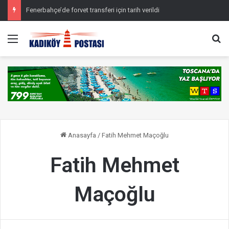
Fenerbahçe’de forvet transferi için tarih verildi
Menü
Ar
Anasayfa
/
Fatih Mehmet Maçoğlu
Fatih Mehmet
Maçoğlu