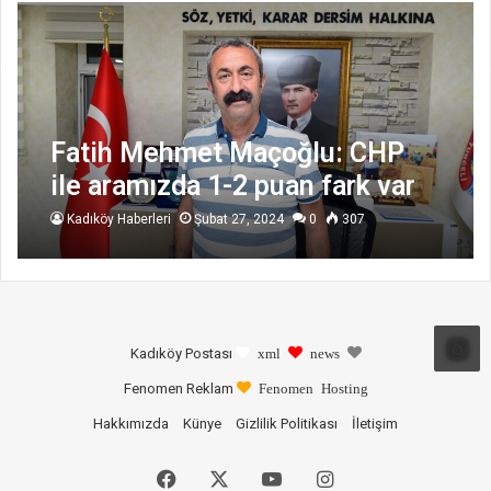
Fatih Mehmet Maçoğlu: CHP
ile aramızda 1-2 puan fark var
Kadıköy Haberleri
Şubat 27, 2024
0
307
Kadıköy Postası
xml
news
Fenomen Reklam
Fenomen Hosting
Hakkımızda
Künye
Gizlilik Politikası
İletişim
Facebook
X
YouTube
Instagram