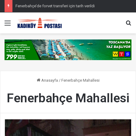
Fenerbahçe’de forvet transferi için tarih verildi
Menü
Ar
Anasayfa
/
Fenerbahçe Mahallesi
Fenerbahçe Mahallesi