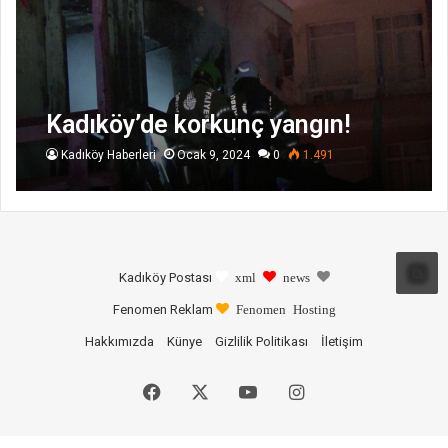
Kadıköy’de korkunç yangın!
Kadıköy Haberleri
Ocak 9, 2024
0
1.491
Kadıköy Postası
xml
news
Fenomen Reklam
Fenomen Hosting
Hakkımızda
Künye
Gizlilik Politikası
İletişim
Facebook
X
YouTube
Instagram