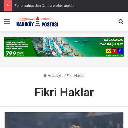
Fenerbahçe’den Oosterwolde açıklaması
Menü
Ar
Anasayfa
/
Fikri Haklar
Fikri Haklar