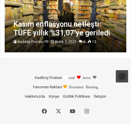
Kasım enflasyonu netleşti:
TÜFE yıllık %31,07’ye geriledi
Kadıköy Postası FR
Aralık 3, 2025
0
13
Kadıköy Postası
xml
news
Fenomen Reklam
Fenomen Hosting
Hakkımızda
Künye
Gizlilik Politikası
İletişim
Facebook
X
YouTube
Instagram