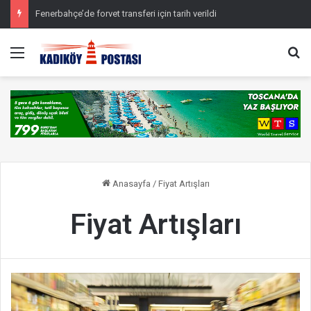
Fenerbahçe’de forvet transferi için tarih verildi
Menü
Ar
Anasayfa
/
Fiyat Artışları
Fiyat Artışları