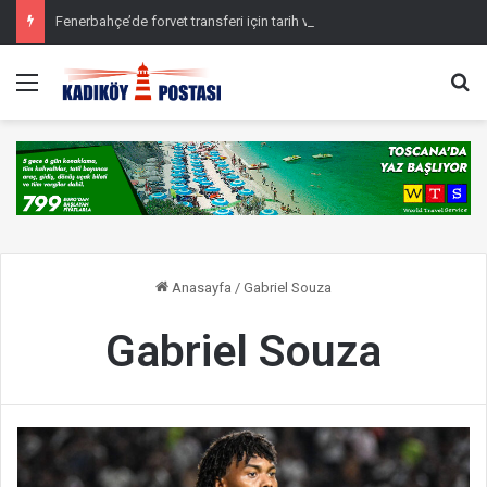
Fenerbahçe’de forvet transferi için tarih verildi
Menü
Ar
Anasayfa
/
Gabriel Souza
Gabriel Souza