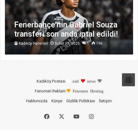
Fenerbahçe’nin Gabriel Souza
transferi son anda iptal edildi!
Kadıköy Haberleri
Şubat 11, 2025
1
196
Kadıköy Postası
xml
news
Fenomen Reklam
Fenomen Hosting
Hakkımızda
Künye
Gizlilik Politikası
İletişim
Facebook
X
YouTube
Instagram