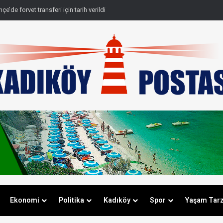
e’de forvet transferi için tarih verildi
Ekonomi
Politika
Kadıköy
Spor
Yaşam Tarz