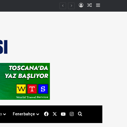
Kayıt Ol
Rastgele Makale
Kenar Bölmes
Facebook
X
YouTube
Instagram
Arama yap ...
ı
Fenerbahçe