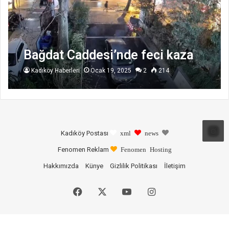
Bağdat Caddesi’nde feci kaza
Kadıköy Haberleri
Ocak 19, 2025
2
214
Kadıköy Postası
xml
news
Fenomen Reklam
Fenomen Hosting
Hakkımızda
Künye
Gizlilik Politikası
İletişim
Facebook
X
YouTube
Instagram