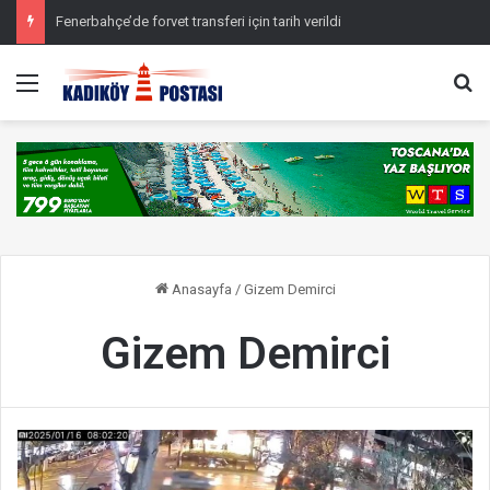
Fenerbahçe’de forvet transferi için tarih verildi
Menü
Ar
Anasayfa
/
Gizem Demirci
Gizem Demirci