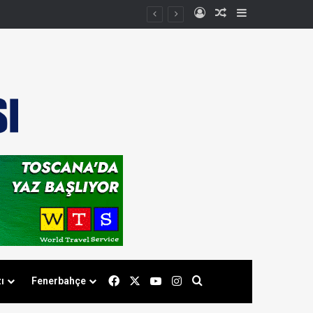
Kayıt Ol
Rastgele Makale
Kenar Bölmes
Facebook
X
YouTube
Instagram
Arama yap ...
ı
Fenerbahçe