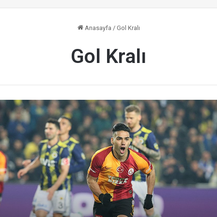
Anasayfa
/
Gol Kralı
Gol Kralı