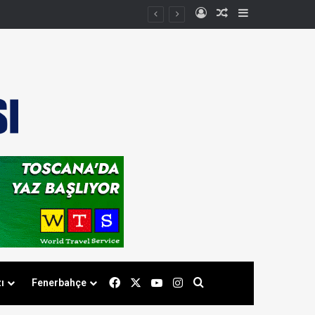
Kayıt Ol
Rastgele Makale
Kenar Bölmes
Facebook
X
YouTube
Instagram
Arama yap ...
ı
Fenerbahçe