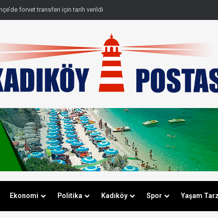
e’de forvet transferi için tarih verildi
Ekonomi
Politika
Kadıköy
Spor
Yaşam Tarz