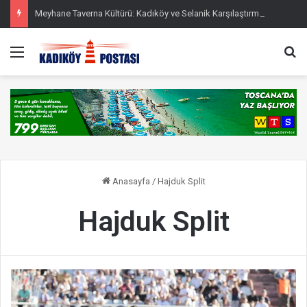
Meyhane Taverna Kültürü: Kadıköy ve Selanik Karşılaştırması
Menü
Ar
Anasayfa
/
Hajduk Split
Hajduk Split