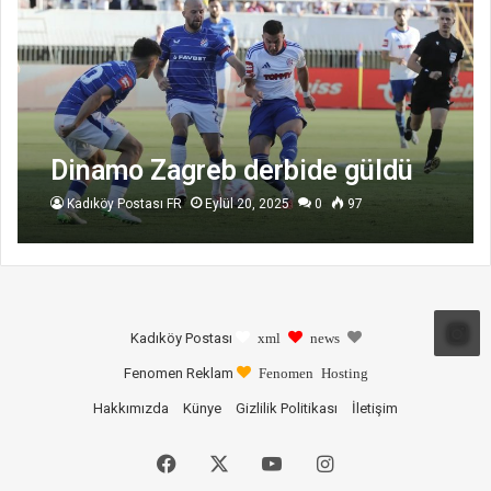
Dinamo Zagreb derbide güldü
Kadıköy Postası FR
Eylül 20, 2025
0
97
Kadıköy Postası
xml
news
Fenomen Reklam
Fenomen Hosting
Hakkımızda
Künye
Gizlilik Politikası
İletişim
Facebook
X
YouTube
Instagram