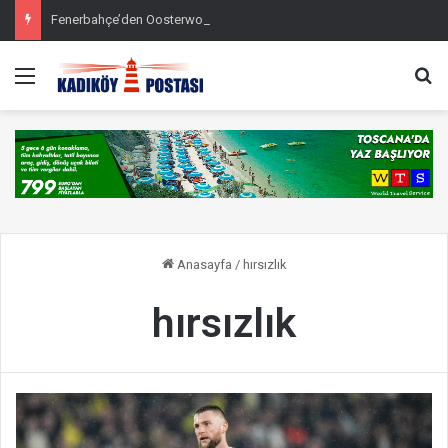
Fenerbahçe’den Oosterwolde açıklaması
Menü
Ar
Anasayfa
/
hırsızlık
hırsızlık