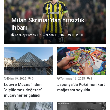
Milan Skriniar’dan hırsızlık
ihbarı
Kadıköy Postası FR
Nisan 11, 2026
0
10
Ekim 19, 2025
0
Temmuz 16, 2025
1
Louvre Müzesi’nden
Japonya’da Pokémon kart
“ölçülemez değerde”
mağazası soyuldu
mücevherler çalındı