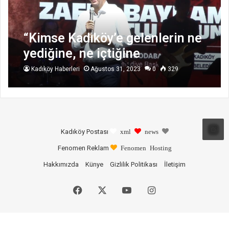
“Kimse Kadıköy’e gelenlerin ne
yediğine, ne içtiğine
karışamaz”
Kadıköy Haberleri
Ağustos 31, 2023
0
329
Kadıköy Postası
xml
news
Fenomen Reklam
Fenomen Hosting
Hakkımızda
Künye
Gizlilik Politikası
İletişim
Facebook
X
YouTube
Instagram