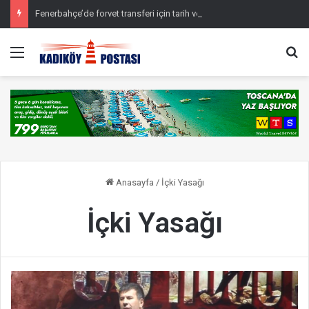
Fenerbahçe’de forvet transferi için tarih verildi
Menü
Ar
Anasayfa
/
İçki Yasağı
İçki Yasağı