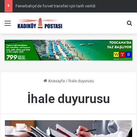
Fenerbahçe’de forvet transferi için tarih verildi
Menü
Ar
Anasayfa
/
İhale duyurusu
İhale duyurusu