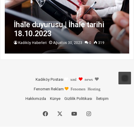
İhale duyurusu | İhale tarihi
18.10.2023
Kadıköy Haberleri
Ağustos 30, 2023
0
319
Kadıköy Postası
xml
news
Fenomen Reklam
Fenomen Hosting
Hakkımızda
Künye
Gizlilik Politikası
İletişim
Facebook
X
YouTube
Instagram