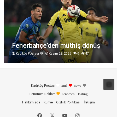
Fenerbahçe’den müthiş dönüş
Kadıköy Postası FR
Kasım 23, 2025
0
47
Kadıköy Postası
xml
news
Fenomen Reklam
Fenomen Hosting
Hakkımızda
Künye
Gizlilik Politikası
İletişim
Facebook
X
YouTube
Instagram