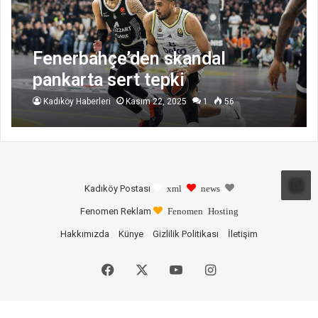
Fenerbahçe’den skandal
pankarta sert tepki
Kadıköy Haberleri
Kasım 22, 2025
1
56
Kadıköy Postası
xml
news
Fenomen Reklam
Fenomen Hosting
Hakkımızda
Künye
Gizlilik Politikası
İletişim
Facebook
X
YouTube
Instagram