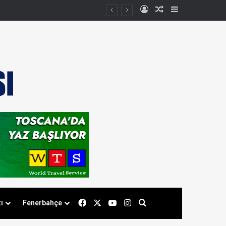
Kayıt Ol
Rastgele Makale
Kenar Bölmes
Facebook
X
YouTube
Instagram
Arama yap ...
ı
Fenerbahçe