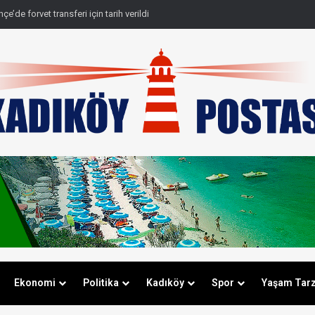
e’de forvet transferi için tarih verildi
Ekonomi
Politika
Kadıköy
Spor
Yaşam Tarz