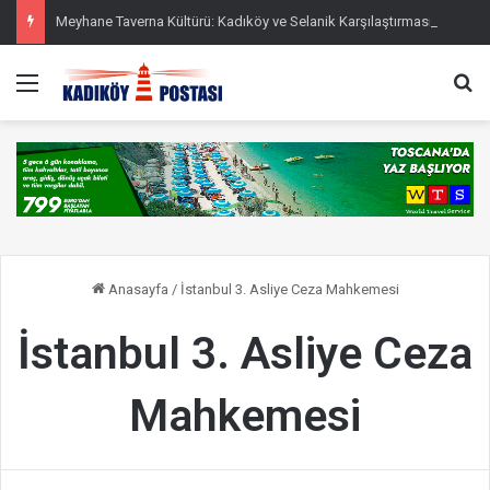
Meyhane Taverna Kültürü: Kadıköy ve Selanik Karşılaştırması
Menü
Ar
Anasayfa
/
İstanbul 3. Asliye Ceza Mahkemesi
İstanbul 3. Asliye Ceza
Mahkemesi