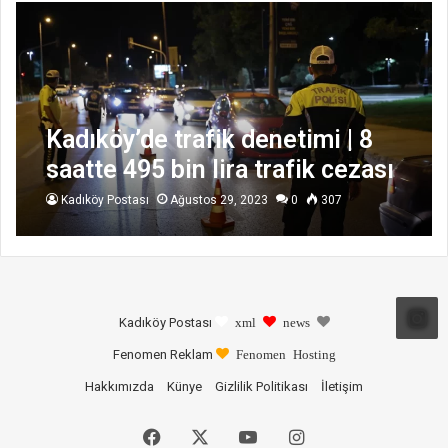
Kadıköy’de trafik denetimi | 8
saatte 495 bin lira trafik cezası
kesildi
Kadıköy Postası
Ağustos 29, 2023
0
307
Kadıköy Postası
xml
news
Fenomen Reklam
Fenomen Hosting
Hakkımızda
Künye
Gizlilik Politikası
İletişim
Facebook
X
YouTube
Instagram