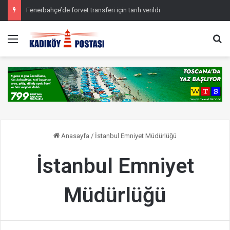
Fenerbahçe’de forvet transferi için tarih verildi
Menü
Ar
Anasayfa
/
İstanbul Emniyet Müdürlüğü
İstanbul Emniyet
Müdürlüğü