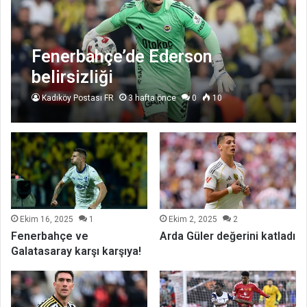
Fenerbahçe’de Ederson
belirsizliği
Kadıköy Postası FR
3 hafta önce
0
10
Ekim 16, 2025
1
Ekim 2, 2025
2
Fenerbahçe ve
Arda Güler değerini katladı
Galatasaray karşı karşıya!