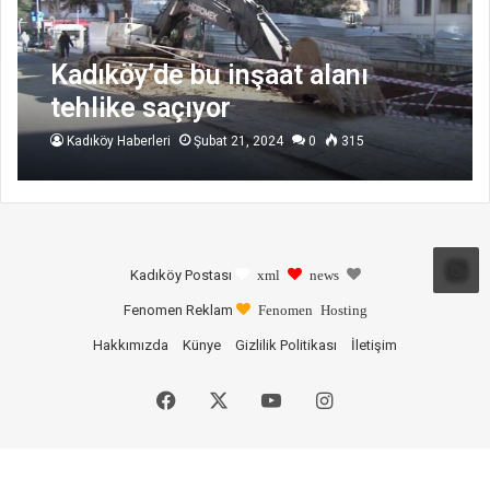
Kadıköy’de bu inşaat alanı
tehlike saçıyor
Kadıköy Haberleri
Şubat 21, 2024
0
315
Kadıköy Postası
xml
news
Fenomen Reklam
Fenomen Hosting
Hakkımızda
Künye
Gizlilik Politikası
İletişim
Facebook
X
YouTube
Instagram