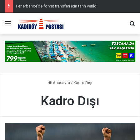
Fenerbahçe’de forvet transferi için tarih verildi
Menü
Ar
Anasayfa
/
Kadro Dışı
Kadro Dışı