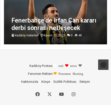
Fenerbahçe’de İrfan Can kararı
derbi sonrası netleşecek
Kadıköy Haberleri
Kasım 21, 2025
0
48
Kadıköy Postası
xml
news
Fenomen Reklam
Fenomen Hosting
Hakkımızda
Künye
Gizlilik Politikası
İletişim
Facebook
X
YouTube
Instagram