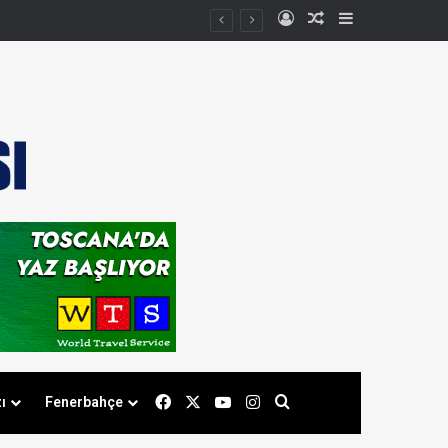
Kayıt Ol
Rastgele Makale
Kenar Bölmes
Facebook
X
YouTube
Instagram
Arama yap ...
ı
Fenerbahçe