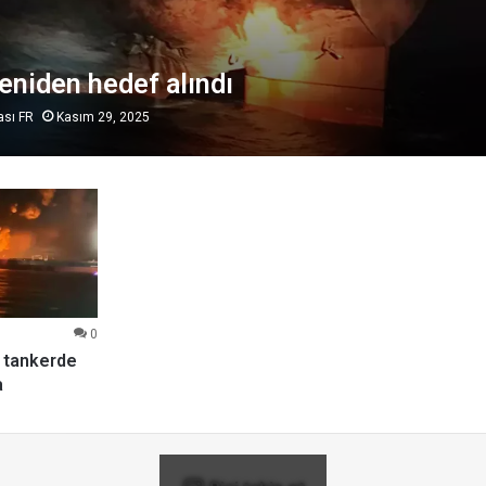
eniden hedef alındı
ası FR
Kasım 29, 2025
0
i tankerde
a