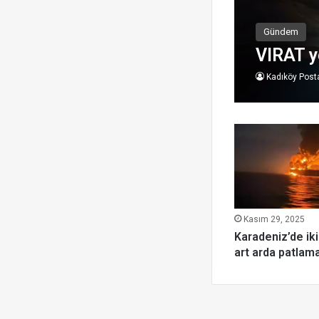
Gündem
VIRAT y
Kadıköy Post
Kasım 29, 2025
Karadeniz’de ik
art arda patlam