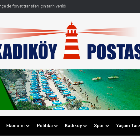
e’de forvet transferi için tarih verildi
Ekonomi
Politika
Kadıköy
Spor
Yaşam Tarz